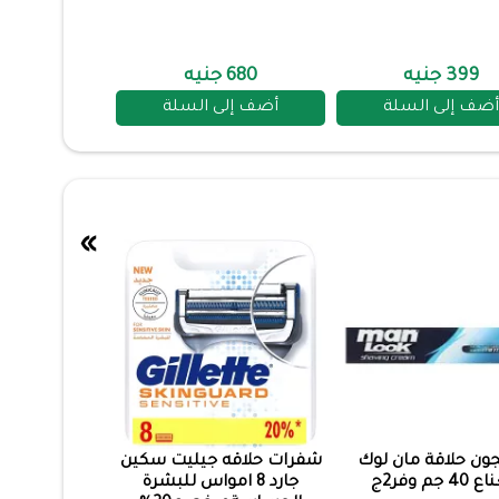
399 جنيه
680 جنيه
أضف إلى السلة
أضف إلى السلة
»
ون حلاقة مان لوك
شفرات حلاقه جيليت سكين
40 جم وفر2ج
جارد 8 امواس للبشرة