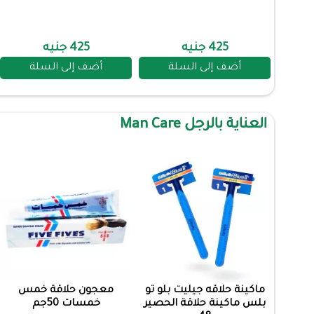
425 جنيه
425 جنيه
أضف إلى السلة
أضف إلى السلة
العناية بالرجل Man Care
ماكينة حلاقه جيليت بلو تو
معجون حلاقة خمس
بلس ماكينة حلاقة الحصير
خمسات 50جم