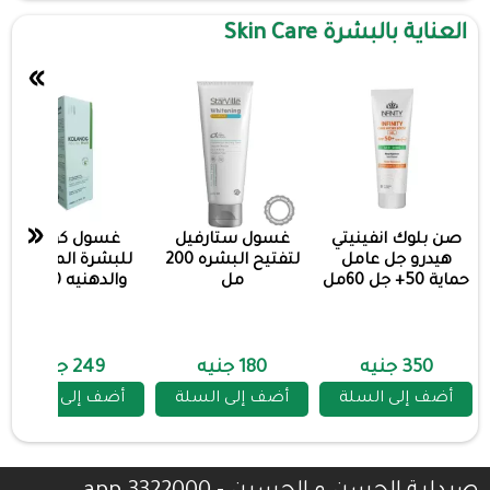
العناية بالبشرة Skin Care
»
«
صن بلوك انفينيتي
غسول ستارفيل
غسول كولانوج
هيدرو جل عامل
لتفتيح البشره 200
للبشرة المختلطة
حماية 50+ جل 60مل
مل
والدهنيه 200مل
350 جنيه
180 جنيه
249 جنيه
أضف إلى السلة
أضف إلى السلة
أضف إلى السلة