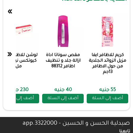
»
«
كريم للاظافر ايفا
مقص سوناتا اداة
لوشن للاظافر ديرما
مزيل الزوائد الجلدية
ازالة جلد و تنظيف
كيوتكس نيل كير 4
من حول الاظافر
اظافر 88312
مل
13جم
55 جنيه
40 جنيه
230 جنيه
أضف إلى السلة
أضف إلى السلة
أضف إلى السلة
صيدلية الحسن و الحسين - 3322000.app
تابعنا