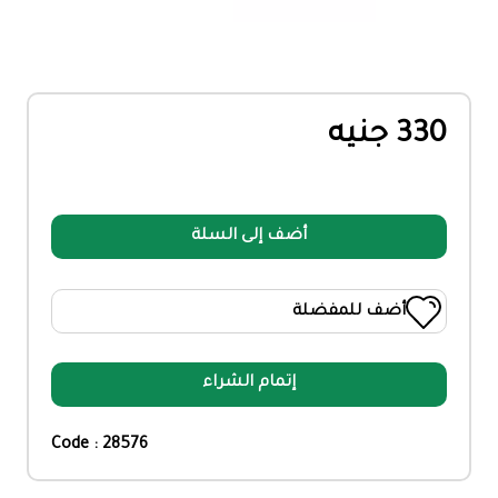
330 جنيه
أضف إلى السلة
أضف للمفضلة
إتمام الشراء
Code : 28576