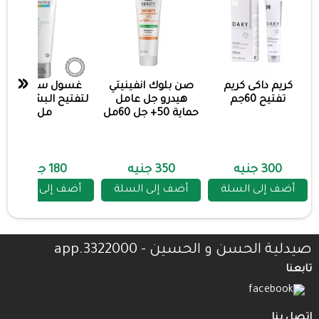
«
كريم داكى كريم
صن بلوك انفينيتي
غسول ستارفيل
تفتيح 60جم
هيدرو جل عامل
لتفتيح البشره 200
حماية 50+ جل 60مل
مل
300 جنيه
350 جنيه
180 جنيه
أضف إلى السلة
أضف إلى السلة
أضف إلى السلة
صيدلية الحسن و الحسين - 3322000.app
تابعنا
اتصل بنا