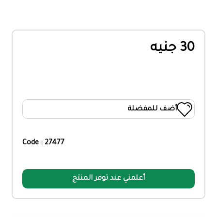
30 جنيه
أضف للمفضلة
Code : 27477
أعلمني عند توفر المنتج