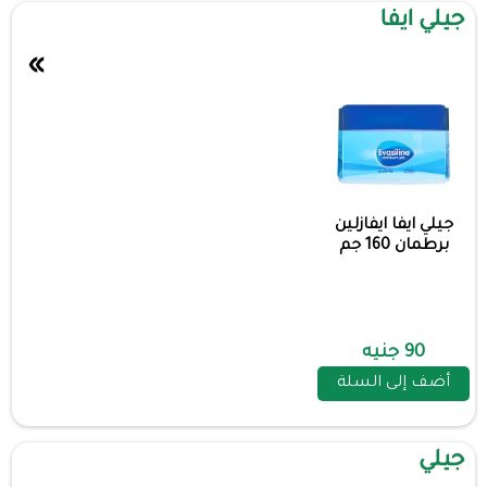
جيلي ايفا
»
جيلي ايفا ايفازلين
برطمان 160 جم
90 جنيه
أضف إلى السلة
جيلي