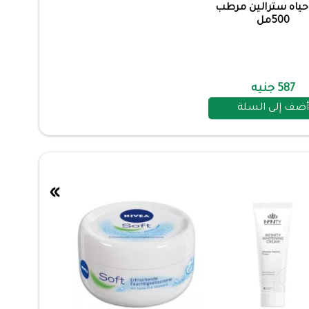
حياه سترالين مرطب
500مل
587 جنيه
أضف إلى السلة
»