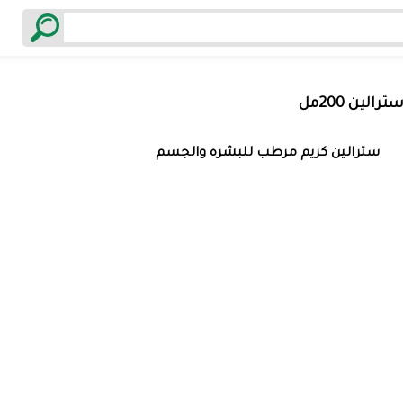
الين 200مل
سترالين كريم مرطب للبشره والجسم