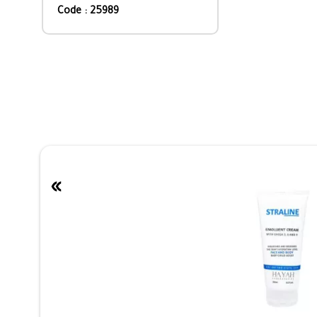
Code : 25989
»