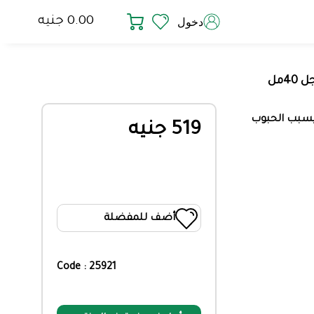
0.00 جنيه
دخول
 يسبب الحبوب
519 جنيه
أضف للمفضلة
Code : 25921