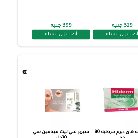
329 جنيه
399 جنيه
أضف إلى السلة
أضف إلى السلة
»
صابونة هاى ديرم مرطبه 80
سيرم سي ليت فيتامين سي