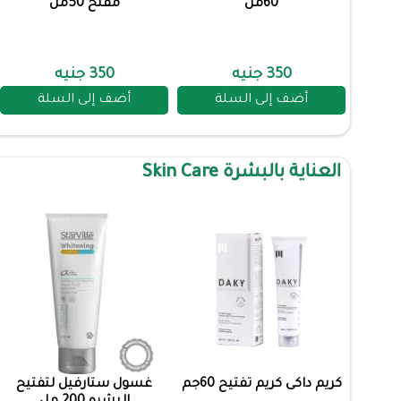
60مل
مفتح 50مل
350 جنيه
350 جنيه
أضف إلى السلة
أضف إلى السلة
العناية بالبشرة Skin Care
كريم داكى كريم تفتيح 60جم
غسول ستارفيل لتفتيح