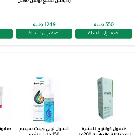
راديانس مفتح لوشن 30مل
550 جنيه
1249 جنيه
أضف إلى السلة
أضف إلى السلة
غسول كولانوج للبشرة
غسول توبي جينت سيبيم