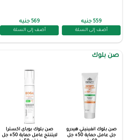
559 جنيه
569 جنيه
أضف إلى السلة
أضف إلى السلة
صن بلوك
صن بلوك انفينيتي هيدرو
صن بلوك بوباى اكسترا
جل عامل حماية 50+ جل
لايتنتج عامل حماية 50+ جل