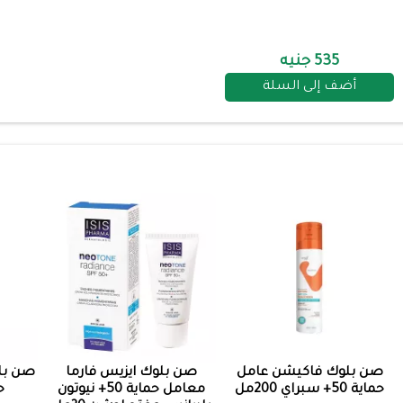
535 جنيه
أضف إلى السلة
صن بلوك فاكيشن عامل
صن بلوك ايزيس فارما
صن بلو
حماية 50+ سبراي 200مل
معامل حماية 50+ نيوتون
حم