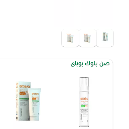
صن بلوك بوباى