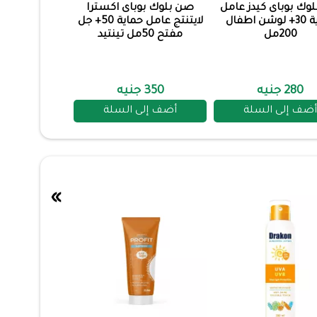
وك بوباى كيدز عامل
صن بلوك بوباى اكسترا
حماية 30+ لوشن اطفال
لايتنتج عامل حماية 50+ جل
200مل
مفتح 50مل تينتيد
280 جنيه
350 جنيه
أضف إلى السلة
أضف إلى السلة
»