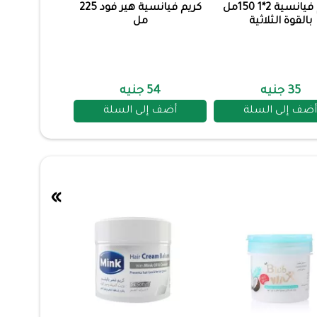
كريم فيانسية 2*1 150مل
كريم فيانسية هير فود 225
بالقوة الثلاثية
مل
35 جنيه
54 جنيه
أضف إلى السلة
أضف إلى السلة
»