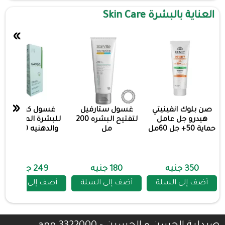
العناية بالبشرة Skin Care
»
«
صن بلوك انفينيتي
غسول ستارفيل
غسول كولانوج
هيدرو جل عامل
لتفتيح البشره 200
للبشرة المختلطة
حماية 50+ جل 60مل
مل
والدهنيه 200مل
350 جنيه
180 جنيه
249 جنيه
أضف إلى السلة
أضف إلى السلة
أضف إلى السلة