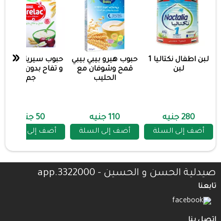
«
لبن اطفال نكتاليا 1
حبوب هيرو بيبي بيبي
حبوب سيريلاك قمح
لبن
قمح وشوفان مع
و تفاح بدون لبن 5
الحليب
جم
280 جنيه
110 جنيه
50 جنيه
أضف إلى السلة
أضف إلى السلة
أضف إلى السلة
صيدلية الحسن و الحسين - 3322000.app
تابعنا
اتصل بنا