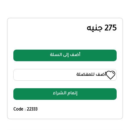
275 جنيه
أضف إلى السلة
أضف للمفضلة
إتمام الشراء
Code : 22333