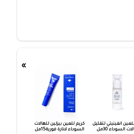
»
لعين انفينيتي لتقليل
كريم للعين بيزلين للهالات
لات السوداء 30مل
السوداء لانارة فورية15مل