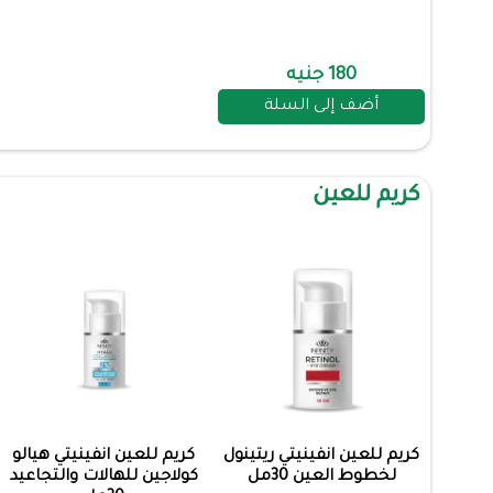
180 جنيه
أضف إلى السلة
كريم للعين
كريم للعين انفينيتي ريتينول
كريم للعين انفينيتي هيالو
لخطوط العين 30مل
كولاجين للهالات والتجاعيد