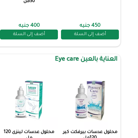
30مل
450 جنيه
400 جنيه
أضف إلى السلة
أضف إلى السلة
العناية بالعين Eye care
محلول عدسات بيرفكت كير
محلول عدسات لينزى 120