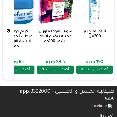
«
شاور فانج رير
سويت افوفا فلورال
كريم جونسون
200مل
عجينه بيضاء لازاله
مرطب لجميع انواع
الشعر 100جم
البشرة الازرق 100
جم
190 جنيه
33.5 جنيه
65 جنيه
أضف إلى السلة
أضف إلى السلة
أضف إلى السلة
صيدلية الحسن و الحسين - 3322000.app
تابعنا
اتصل بنا