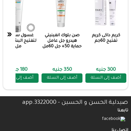
«
كريم داكى كريم
صن بلوك انفينيتي
غسول ستارفيل
تفتيح 60جم
هيدرو جل عامل
لتفتيح البشره 200
حماية 50+ جل 60مل
مل
300 جنيه
350 جنيه
180 جنيه
أضف إلى السلة
أضف إلى السلة
أضف إلى السلة
صيدلية الحسن و الحسين - 3322000.app
تابعنا
اتصل بنا