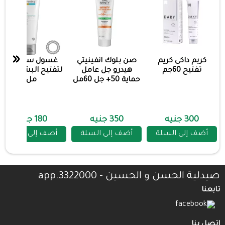
«
كريم داكى كريم
صن بلوك انفينيتي
غسول ستارفيل
تفتيح 60جم
هيدرو جل عامل
لتفتيح البشره 200
حماية 50+ جل 60مل
مل
300 جنيه
350 جنيه
180 جنيه
أضف إلى السلة
أضف إلى السلة
أضف إلى السلة
صيدلية الحسن و الحسين - 3322000.app
تابعنا
اتصل بنا