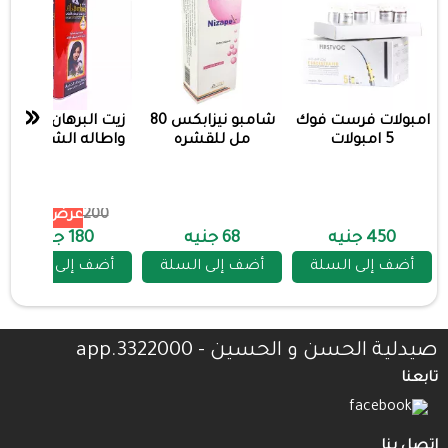
«
امبولات فرست فوك
شامبو نيزابكس 80
زيت البرهان لتكثيف
5 امبولات
مل للقشره
واطاله الشعر احمر
200
عرض 10%
450 جنيه
68 جنيه
180 جنيه
أضف إلى السلة
أضف إلى السلة
أضف إلى السلة
صيدلية الحسن و الحسين - 3322000.app
تابعنا
اتصل بنا