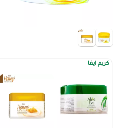
كريم ايفا