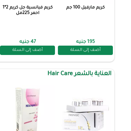
كريم مارفيل 100 جم
كريم فيانسية جل كريم 2*1
احمر 225مل
195 جنيه
47 جنيه
أضف إلى السلة
أضف إلى السلة
العناية بالشعر Hair Care