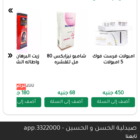
»
«
امبولات فرست فوك
شامبو نيزابكس 80
زيت البرهان لتكثيف
5 امبولات
مل للقشره
واطاله الشعر احمر
200
عرض 10%
450 جنيه
68 جنيه
180 جنيه
أضف إلى السلة
أضف إلى السلة
أضف إلى السلة
صيدلية الحسن و الحسين - 3322000.app
تابعنا