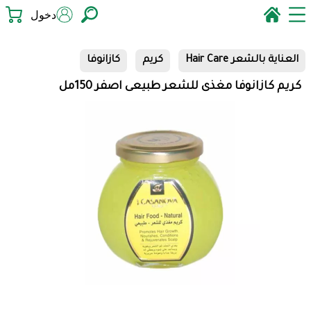
دخول
العناية بالشعر Hair Care
كريم
كازانوفا
كريم كازانوفا مغذى للشعر طبيعى اصفر 150مل