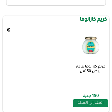
كريم كازانوفا
»
كريم كازانوفا عادى
ابيض 150مل
190 جنيه
أضف إلى السلة