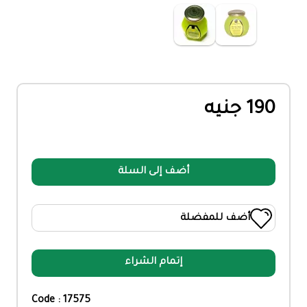
190 جنيه
أضف إلى السلة
أضف للمفضلة
إتمام الشراء
Code : 17575