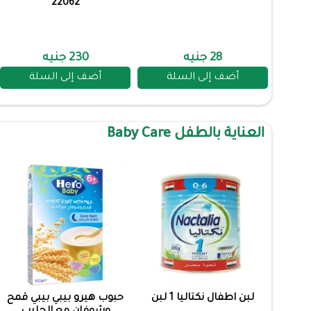
22062
28 جنيه
230 جنيه
أضف إلى السلة
أضف إلى السلة
العناية بالطفل Baby Care
لبن اطفال نكتاليا 1 لبن
حبوب هيرو بيبي بيبي قمح