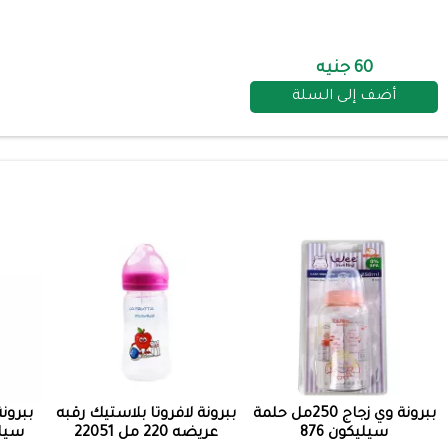
60 جنيه
أضف إلى السلة
ببرونة وي زجاج 250مل حلمة
ببرونة لافروتا بلاستيك رقبه
ببرونة
سيليكون 876
عريضه 220 مل 22051