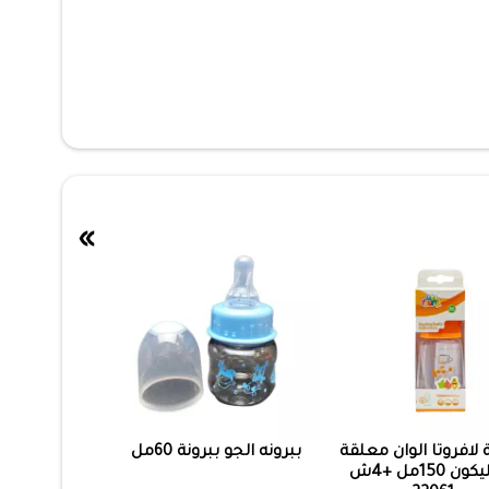
»
 لافروتا الوان معلقة
ببرونه الجو ببرونة 60مل
سيليكون 150مل +4ش