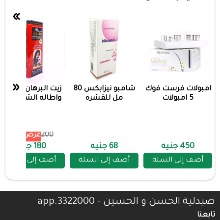
»
«
امبولات فرست فوك
شامبو نيزابكس 80
زيت البرهان لتكثيف
5 امبولات
مل للقشره
واطاله الشعر احمر
200
عرض 10%
450 جنيه
68 جنيه
180 جنيه
أضف إلى السلة
أضف إلى السلة
أضف إلى السلة
صيدلية الحسن و الحسين - 3322000.app
تابعنا