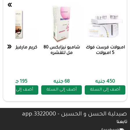
»
«
امبولات فرست فوك
شامبو نيزابكس 80
كريم مارفيل 100 جم
5 امبولات
مل للقشره
450 جنيه
68 جنيه
195 جنيه
أضف إلى السلة
أضف إلى السلة
أضف إلى السلة
صيدلية الحسن و الحسين - 3322000.app
تابعنا