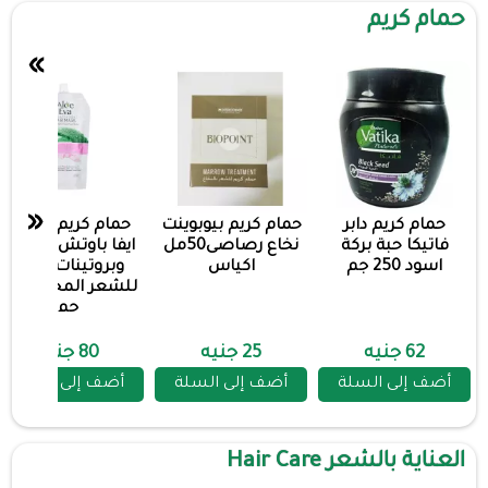
حمام كريم
»
«
حمام كريم دابر
حمام كريم بيوبوينت
حمام كريم ايفا الو
فاتيكا حبة بركة
نخاع رصاصى50مل
ايفا باوتش بالصبار
اسود 250 جم
اكياس
وبروتينات الحرير
للشعر المجهد 50
جم
62 جنيه
25 جنيه
80 جنيه
أضف إلى السلة
أضف إلى السلة
أضف إلى السلة
العناية بالشعر Hair Care