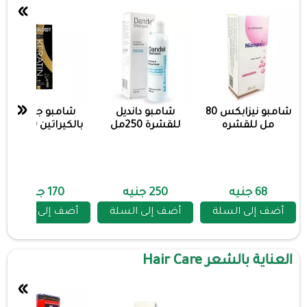
»
«
شامبو نيزابكس 80
شامبو دانديل
شامبو جلوسي
مل للقشره
للقشرة 250مل
بالكيراتين 200 جم
68 جنيه
250 جنيه
170 جنيه
أضف إلى السلة
أضف إلى السلة
أضف إلى السلة
العناية بالشعر Hair Care
»