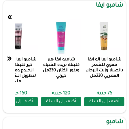
شامبو ايفا
»
«
شامبو ايفا الو ايفا
شامبو ايفا هير
شامبو ايفا ادفانسد
مقوي للشعر
كلينك بزبدة الشياء
كير كلينك بزيت
بالصبار وزيت الارجان
وبذور الكتان 230مل
الخروع وماء الارز
المغربي 230مل
كيرلي
لتطويل الشعر 230
مل
75 جنيه
120 جنيه
150 جنيه
أضف إلى السلة
أضف إلى السلة
أضف إلى السلة
شامبو