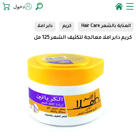
دخول
العناية بالشعر Hair Care
كريم
دابر املا
كريم دابر املا معالجة لتكثيف الشعر 125 مل