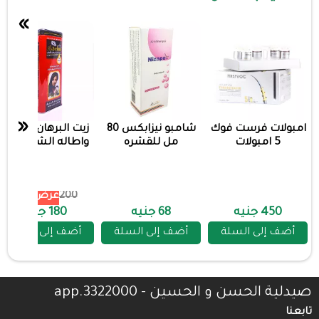
»
«
امبولات فرست فوك
شامبو نيزابكس 80
زيت البرهان لتكثيف
5 امبولات
مل للقشره
واطاله الشعر احمر
200
عرض 10%
450 جنيه
68 جنيه
180 جنيه
أضف إلى السلة
أضف إلى السلة
أضف إلى السلة
صيدلية الحسن و الحسين - 3322000.app
تابعنا