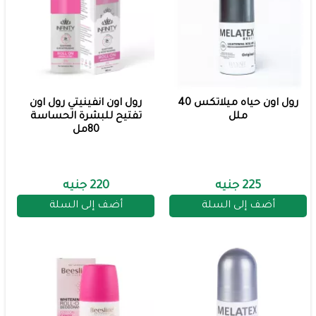
رول اون حياه ميلاتكس 40
رول اون انفينيتي رول اون
ملل
تفتيح للبشرة الحساسة
80مل
225 جنيه
220 جنيه
أضف إلى السلة
أضف إلى السلة