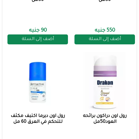
50مل
50مل
550 جنيه
90 جنيه
أضف إلى السلة
أضف إلى السلة
رول اون دراكون برائحه
رول اون ديرما اكتيف مكثف
العود50مل
للتحكم في العرق 60 مل