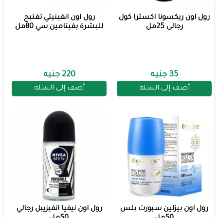
رول اون ريكسونا اكسترا كول
رول اون انفينيتي تفتيح
رجالى 25مل
للبشرة بفيتامين سي 80مل
35 جنيه
220 جنيه
أضف إلى السلة
أضف إلى السلة
رول اون بيزلين سبورت بلس
رول اون نيفيا انفيزيبل رجالي