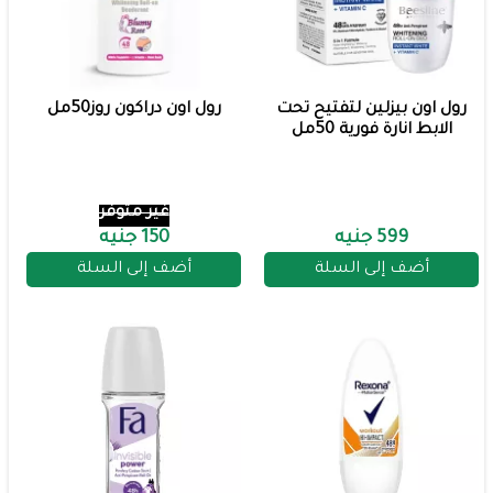
رول اون بيزلين لتفتيح تحت
رول اون دراكون روز50مل
الابط انارة فورية 50مل
غير متوفر
599 جنيه
150 جنيه
أضف إلى السلة
أضف إلى السلة