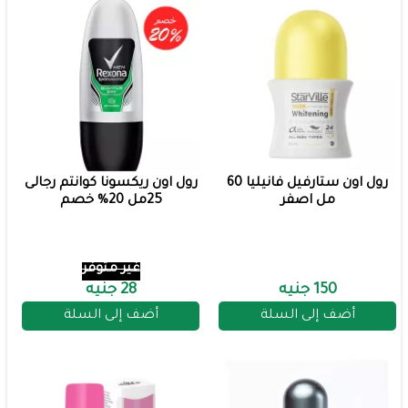
رول اون ستارفيل فانيليا 60
رول اون ريكسونا كوانتم رجالى
مل اصفر
25مل 20% خصم
غير متوفر
150 جنيه
28 جنيه
أضف إلى السلة
أضف إلى السلة