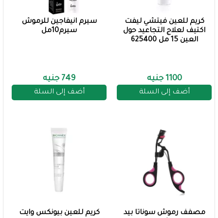
كريم للعين فيتشي ليفت
سيرم انيفاجين للرموش
اكتيف لعلاج التجاعيد حول
سيرم10مل
العين 15 مل 625400
1100 جنيه
749 جنيه
أضف إلى السلة
أضف إلى السلة
مصفف رموش سوناتا بيد
كريم للعين بيونكس وايت