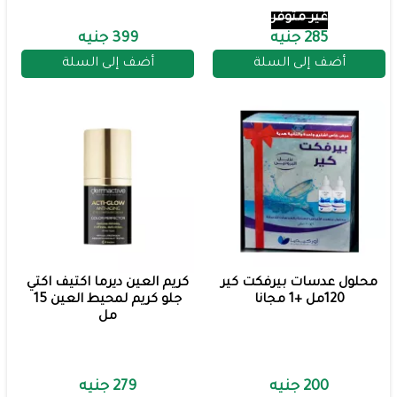
غير متوفر
285 جنيه
399 جنيه
أضف إلى السلة
أضف إلى السلة
محلول عدسات بيرفكت كير
كريم العين ديرما اكتيف اكتي
120مل +1 مجانا
جلو كريم لمحيط العين 15
مل
200 جنيه
279 جنيه