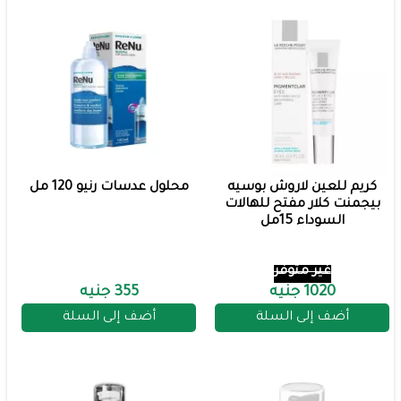
كريم للعين لاروش بوسيه
محلول عدسات رنيو 120 مل
بيجمنت كلار مفتح للهالات
السوداء 15مل
غير متوفر
1020 جنيه
355 جنيه
أضف إلى السلة
أضف إلى السلة