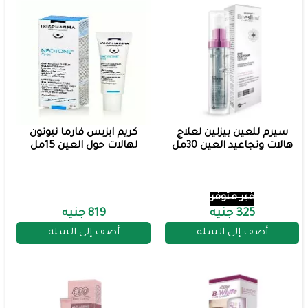
سيرم للعين بيزلين لعلاج
كريم ايزيس فارما نيوتون
هالات وتجاعيد العين 30مل
لهالات حول العين 15مل
غير متوفر
325 جنيه
819 جنيه
أضف إلى السلة
أضف إلى السلة