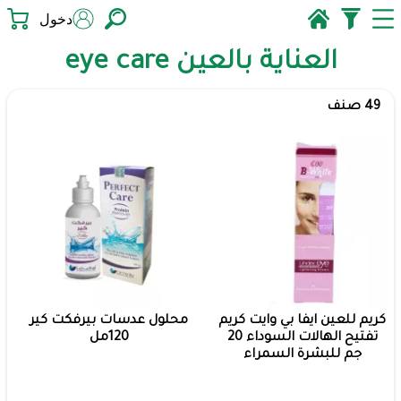
دخول
العناية بالعين eye care
49 صنف
كريم للعين ايفا بي وايت كريم
محلول عدسات بيرفكت كير
تفتيح الهالات السوداء 20
120مل
جم للبشرة السمراء