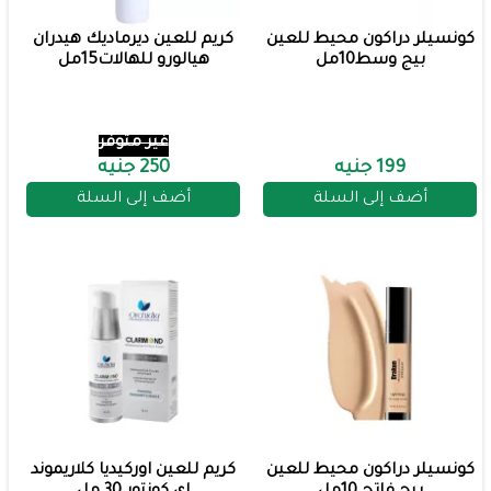
كونسيلر دراكون محيط للعين
كريم للعين ديرماديك هيدران
بيج وسط10مل
هيالورو للهالات15مل
غير متوفر
199 جنيه
250 جنيه
أضف إلى السلة
أضف إلى السلة
كونسيلر دراكون محيط للعين
كريم للعين اوركيديا كلاريموند