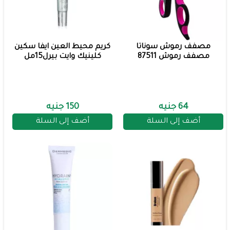
مصفف رموش سوناتا
كريم محيط العين ايفا سكين
مصفف رموش 87511
كلينيك وايت بيرل15مل
64 جنيه
150 جنيه
أضف إلى السلة
أضف إلى السلة