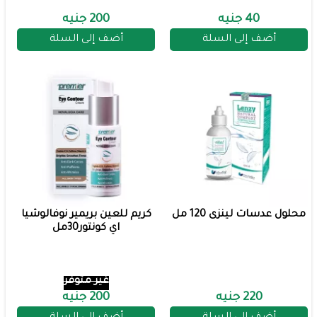
40 جنيه
200 جنيه
أضف إلى السلة
أضف إلى السلة
محلول عدسات لينزى 120 مل
كريم للعين بريمير نوفالوشيا
اي كونتور30مل
غير متوفر
220 جنيه
200 جنيه