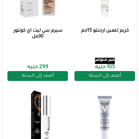
كريم للعين ارجنتو 15جم
سيرم سي ليت اي كونتور
30مل
غير متوفر
105 جنيه
299 جنيه
أضف إلى السلة
أضف إلى السلة