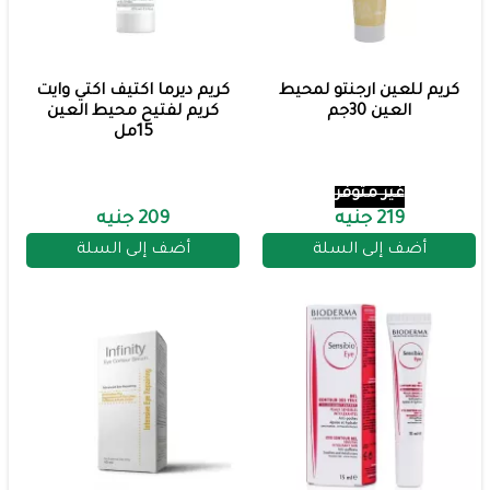
كريم للعين ارجنتو لمحيط
كريم ديرما اكتيف اكتي وايت
العين 30جم
كريم لفتيح محيط العين
15مل
غير متوفر
219 جنيه
209 جنيه
أضف إلى السلة
أضف إلى السلة