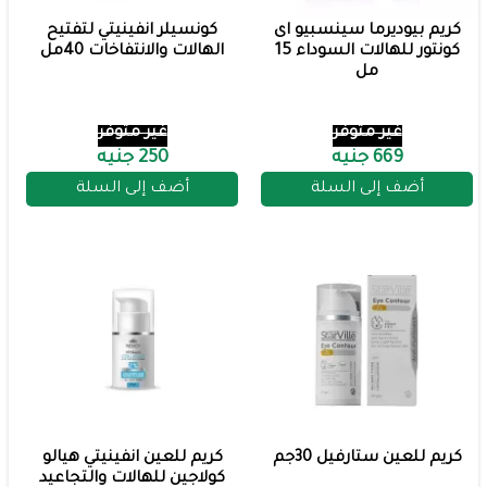
كريم بيوديرما سينسبيو اى
كونسيلر انفينيتي لتفتيح
كونتور للهالات السوداء 15
الهالات والانتفاخات 40مل
مل
غير متوفر
غير متوفر
669 جنيه
250 جنيه
أضف إلى السلة
أضف إلى السلة
كريم للعين ستارفيل 30جم
كريم للعين انفينيتي هيالو
كولاجين للهالات والتجاعيد