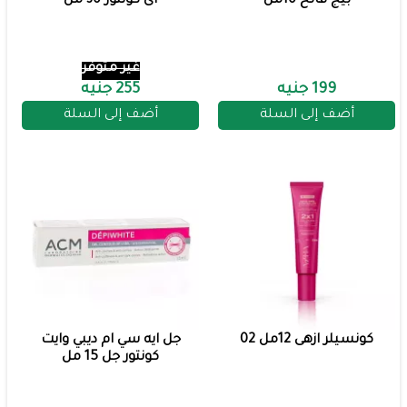
بيج فاتح 10مل
اى كونتور 30 مل
غير متوفر
199 جنيه
255 جنيه
أضف إلى السلة
أضف إلى السلة
كونسيلر ازهى 12مل 02
جل ايه سي ام ديبي وايت
كونتور جل 15 مل