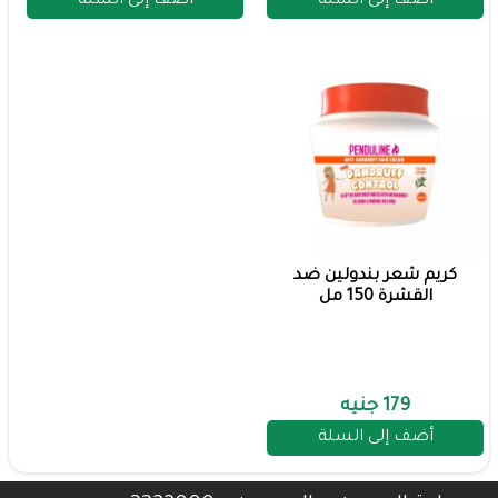
أضف إلى السلة
أضف إلى السلة
كريم شعر بندولين ضد
القشرة 150 مل
179 جنيه
أضف إلى السلة