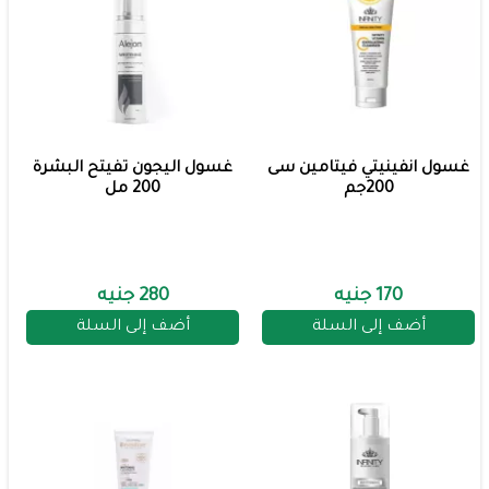
غسول انفينيتي فيتامين سى
غسول اليجون تفيتح البشرة
200جم
200 مل
170 جنيه
280 جنيه
أضف إلى السلة
أضف إلى السلة