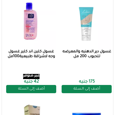
غسول دير الدهنيه والمعرضه
غسول كلين اند كلير غسول
للحبوب 200 مل
وجه لاشراقة طبيعية100مل
غير متوفر
175 جنيه
42 جنيه
أضف إلى السلة
أضف إلى السلة