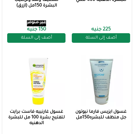
للبشره الدهنيه 400 مللي
لتنظيف وشد وترطيب
البشرة 150مل (ازرق)
غير متوفر
225 جنيه
150 جنيه
أضف إلى السلة
أضف إلى السلة
غسول ايزيس فارما نيوتون
غسول غارنييه فاست برايت
جل منظف للبشره150مل
لتفتيح بشرة 100 مل للبشرة
الدهنيه