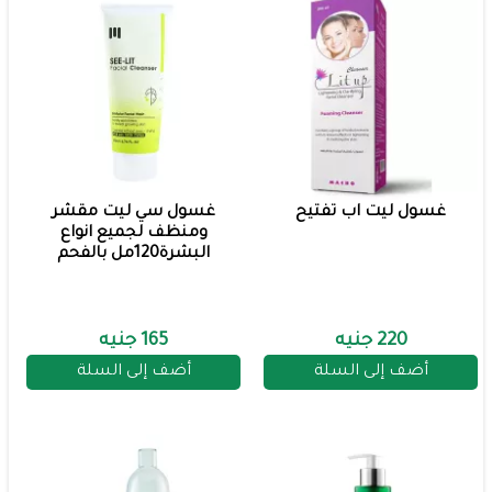
غسول ليت اب تفتيح
غسول سي ليت مقشر
ومنظف لجميع انواع
البشرة120مل بالفحم
220 جنيه
165 جنيه
أضف إلى السلة
أضف إلى السلة