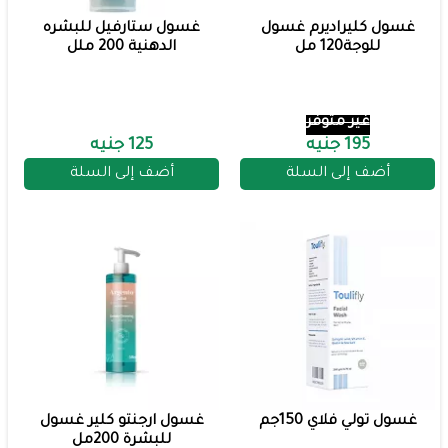
غسول كليراديرم غسول
غسول ستارفيل للبشره
للوجة120 مل
الدهنية 200 ملل
غير متوفر
195 جنيه
125 جنيه
أضف إلى السلة
أضف إلى السلة
غسول تولي فلاي 150جم
غسول ارجنتو كلير غسول
للبشرة 200مل