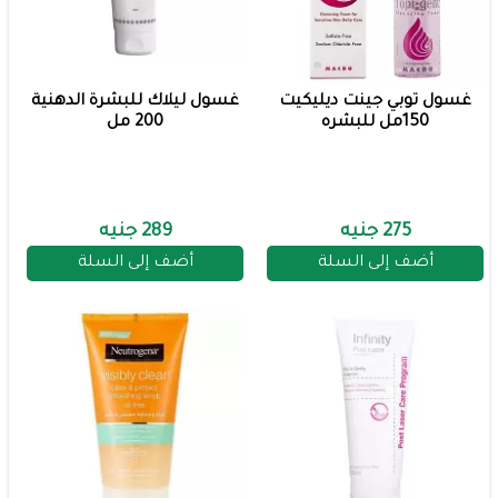
غسول توبي جينت ديليكيت
غسول ليلاك للبشرة الدهنية
150مل للبشره
200 مل
275 جنيه
289 جنيه
أضف إلى السلة
أضف إلى السلة