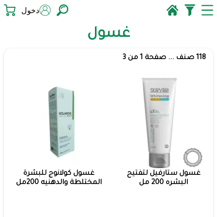
دخول
غسول
118 صنف ... صفحة 1 من 3
غسول ستارفيل لتفتيح
غسول كولانوج للبشرة
البشره 200 مل
المختلطة والدهنيه 200مل