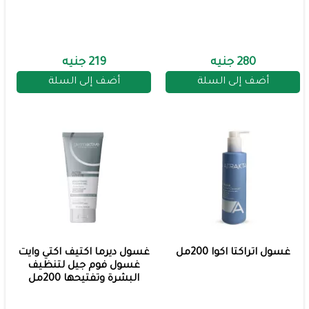
280 جنيه
219 جنيه
أضف إلى السلة
أضف إلى السلة
غسول اتراكتا اكوا 200مل
غسول ديرما اكتيف اكتي وايت
غسول فوم جيل لتنظيف
البشرة وتفتيحها 200مل