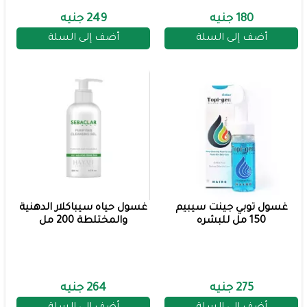
180 جنيه
249 جنيه
أضف إلى السلة
أضف إلى السلة
غسول توبي جينت سيبيم
غسول حياه سيباكلار الدهنية
150 مل للبشره
والمختلطة 200 مل
275 جنيه
264 جنيه