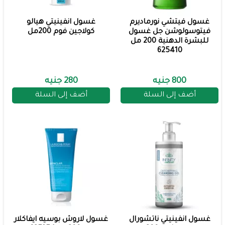
غسول فيتشي نورماديرم
غسول انفينيتي هيالو
فيتوسولوشن جل غسول
كولاجين فوم 200مل
للبشرة الدهنية 200 مل
625410
800 جنيه
280 جنيه
أضف إلى السلة
أضف إلى السلة
غسول انفينيتي ناتشورال
غسول لاروش بوسيه ايفاكلار