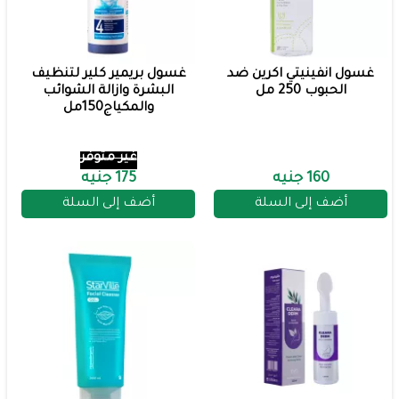
غسول انفينيتي اكرين ضد
غسول بريمير كلير لتنظيف
الحبوب 250 مل
البشرة وازالة الشوائب
والمكياج150مل
غير متوفر
160 جنيه
175 جنيه
أضف إلى السلة
أضف إلى السلة