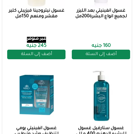
غسول انفينيتي بعد الليزر
غسول نيتروجينا فيزيبلي كلير
لجميع انواع البشرة200مل
مقشر ومنعم 150مل
غير متوفر
160 جنيه
245 جنيه
أضف إلى السلة
أضف إلى السلة
غسول ستارفيل غسول
غسول انفينيتي يومي