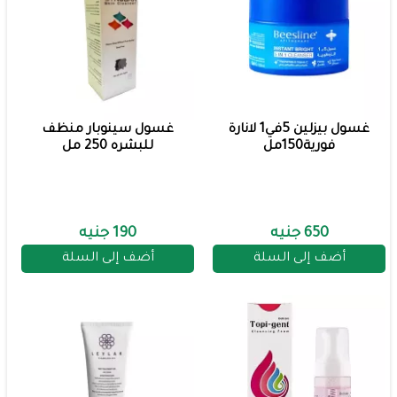
غسول بيزلين 5في1 لانارة
غسول سينوبار منظف
فورية150مل
للبشره 250 مل
650 جنيه
190 جنيه
أضف إلى السلة
أضف إلى السلة