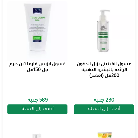
غسول انفينيتي يزيل الدهون
غسول ايزيس فارما تين ديرم
الزائده بالبشره الدهنيه
جل 150مل
200مل (اخضر)
230 جنيه
589 جنيه
أضف إلى السلة
أضف إلى السلة