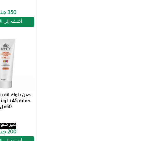
350 جنيه
أضف إلى ا
صن بلوك انفين
حماية 45
60مل
غير متوف
200 جنيه