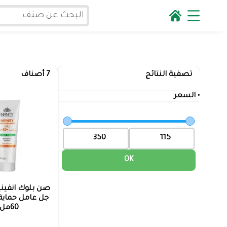
تصفية النتائج
7 أصناف
• السعر
OK
صن بلوك انفيني
60مل