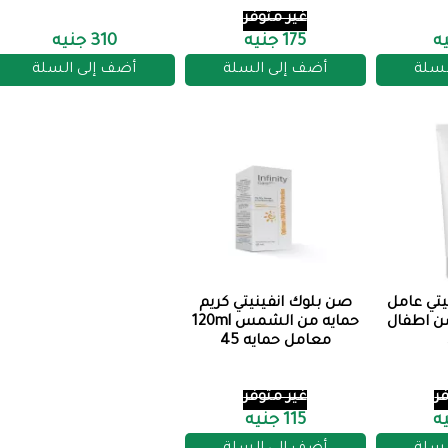
غير متوفر
175 جنيه
310 جنيه
لسلة
أضف إلى السلة
أضف إلى السلة
يتي عامل
صن بلوك انفينيتي كريم
+ لوشن اطفال
حمايه من الشمس 120ml
معامل حمايه 45
ر
غير متوفر
115 جنيه