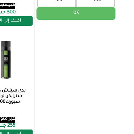
غير متوف
300 جنيه
OK
أضف إلى ا
بدي سبلاش وا
سترايكر الو
سبورت200مل
غير متوف
255 جنيه