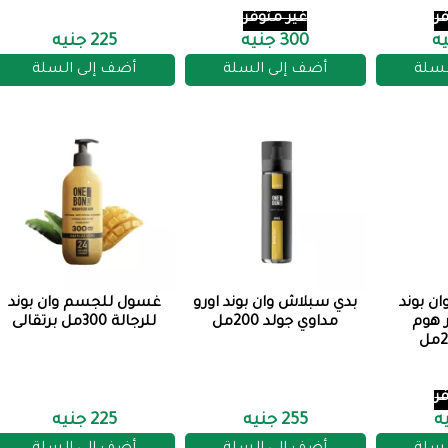
ر
غير متوفر
300 جنيه
225 جنيه
لسلة
أضف إلى السلة
أضف إلى السلة
ن بوند
بدي سبلاش وان بوند اورو
غسول للجسم وان بوند
ر هوم
مداوي جولد 200مل
للرجالة 300مل برتقالى
ر
255 جنيه
225 جنيه