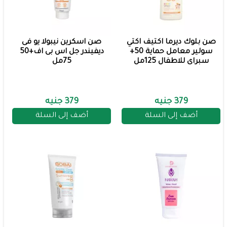
صن بلوك ديرما اكتيف اكتي
صن اسكرين نيبولا يو فى
سولير معامل حماية 50+
ديفيندر جل اس بى اف+50
سبراى للاطفال 125مل
75مل
379 جنيه
379 جنيه
أضف إلى السلة
أضف إلى السلة