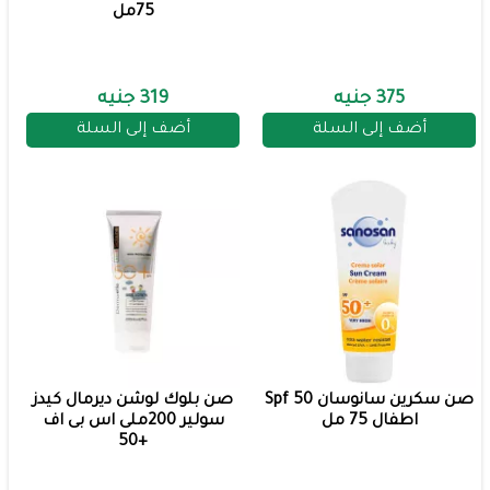
75مل
375 جنيه
319 جنيه
أضف إلى السلة
أضف إلى السلة
صن سكرين سانوسان Spf 50
صن بلوك لوشن ديرمال كيدز
اطفال 75 مل
سولير 200ملى اس بى اف
+50