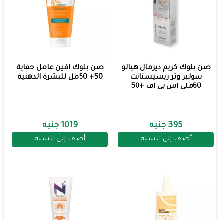
صن بلوك كريم ديرمال هيالو
صن بلوك افين عامل حماية
سولير وتر ريسيستانت
50+ 50مل للبشرة الدهنية
60ملى اس بى اف +50
395 جنيه
1019 جنيه
أضف إلى السلة
أضف إلى السلة